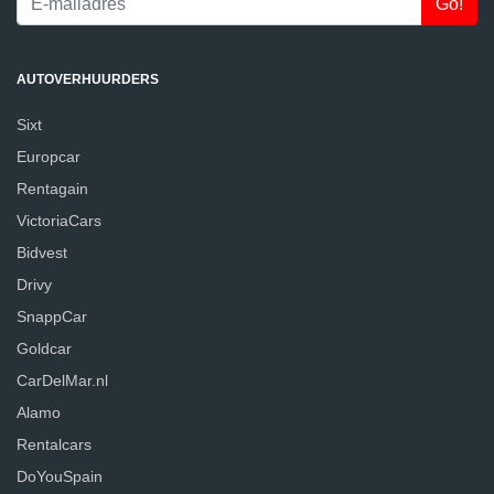
AUTOVERHUURDERS
Sixt
Europcar
Rentagain
VictoriaCars
Bidvest
Drivy
SnappCar
Goldcar
CarDelMar.nl
Alamo
Rentalcars
DoYouSpain