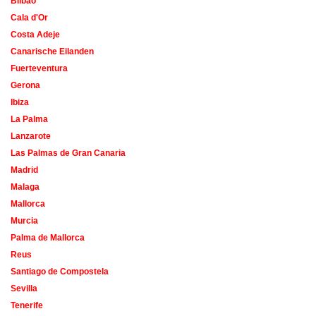
Bilbao
Cala d'Or
Costa Adeje
Canarische Eilanden
Fuerteventura
Gerona
Ibiza
La Palma
Lanzarote
Las Palmas de Gran Canaria
Madrid
Malaga
Mallorca
Murcia
Palma de Mallorca
Reus
Santiago de Compostela
Sevilla
Tenerife